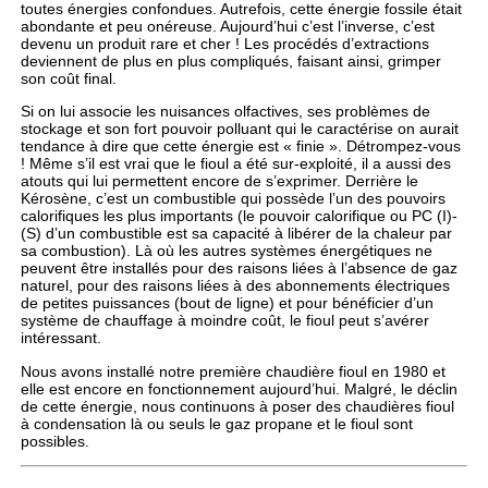
toutes énergies confondues. Autrefois, cette énergie fossile était
abondante et peu onéreuse. Aujourd’hui c’est l’inverse, c’est
devenu un produit rare et cher ! Les procédés d’extractions
deviennent de plus en plus compliqués, faisant ainsi, grimper
son coût final.
Si on lui associe les nuisances olfactives, ses problèmes de
stockage et son fort pouvoir polluant qui le caractérise on aurait
tendance à dire que cette énergie est « finie ». Détrompez-vous
! Même s’il est vrai que le fioul a été sur-exploité, il a aussi des
atouts qui lui permettent encore de s’exprimer. Derrière le
Kérosène, c’est un combustible qui possède l’un des pouvoirs
calorifiques les plus importants (le pouvoir calorifique ou PC (I)-
(S) d’un combustible est sa capacité à libérer de la chaleur par
sa combustion). Là où les autres systèmes énergétiques ne
peuvent être installés pour des raisons liées à l’absence de gaz
naturel, pour des raisons liées à des abonnements électriques
de petites puissances (bout de ligne) et pour bénéficier d’un
système de chauffage à moindre coût, le fioul peut s’avérer
intéressant.
Nous avons installé notre première chaudière fioul en 1980 et
elle est encore en fonctionnement aujourd’hui. Malgré, le déclin
de cette énergie, nous continuons à poser des chaudières fioul
à condensation là ou seuls le gaz propane et le fioul sont
possibles.