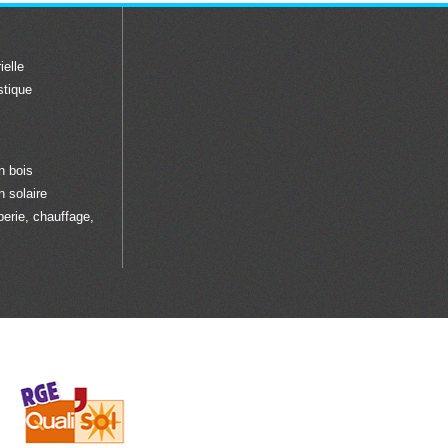
ielle
stique
n bois
n solaire
rie, chauffage,